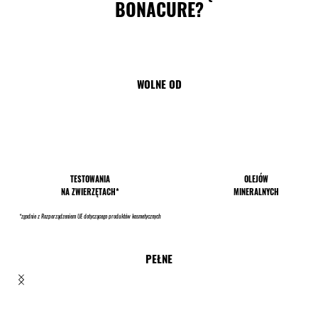
BONACURE?
WOLNE OD
TESTOWANIA
OLEJÓW
NA ZWIERZĘTACH*
MINERALNYCH
*zgodnie z Rozporządzeniem UE dotyczącego produktów kosmetycznych
PEŁNE