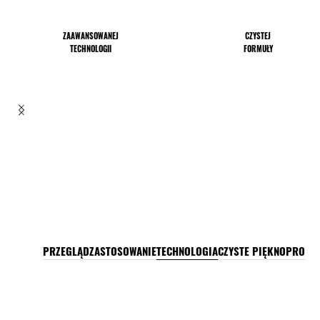
ZAAWANSOWANEJ
CZYSTEJ
TECHNOLOGII
FORMUŁY
PRZEGLĄD
ZASTOSOWANIE
TECHNOLOGIA
CZYSTE PIĘKNO
PRO TI