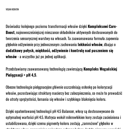
VEGAN KERATIN
Doświadcz kolejnego poziomu transformacji włosów dzięki
Kompleksowi Care-
Boost
, najnowocześniejszej mieszance składników aktywnych dostosowanych do
tworzenia sensorycznej warstwy na włosach. Ta zaawansowana formuła zapewnia
głębokie odżywienie przy jednoczesnym zachowaniu
lekkości włosów
, dbając o
dodatkowy połysk, miękkość, odżywienie i kontrolę nad puszeniem się
włosów
- a wszystko już po jednej aplikacji.
Przedstawiamy zaawansowaną technologię zawierającą
Kompleks Wegańskiej
Pielęgnacji + pH 4,5
.
Obecne technologie pielęgnacyjne głównie uszczelniają osłonkę po koloryzacji
włosów, pozostawiając strukturę macierzy bez zabezpieczenia, co może to prowadzić
do utraty sprężystości, łamania się włosów i szybkiego blaknięcia koloru.
Dzięki opatentowanej technologii pH 4.5 Balancer, włosy są dostosowywane do
optymalnej wartości pH 4.5. Matryca wokół mikrowłókien kory zostaje zacieśniona i
ustabilizowana, dzięki czemu pigmenty koloru zostają „zamrożone" głęboko w