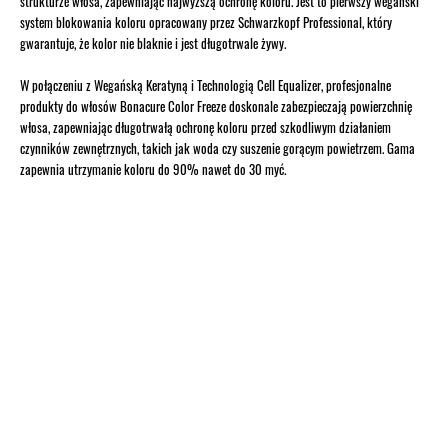
strukturze włosa, zapewniając najwyższą ochronę koloru. Jest to pierwszy wegański
system blokowania koloru opracowany przez Schwarzkopf Professional, który
gwarantuje, że kolor nie blaknie i jest długotrwale żywy.
W połączeniu z Wegańską Keratyną i Technologią Cell Equalizer, profesjonalne
produkty do włosów Bonacure Color Freeze doskonale zabezpieczają powierzchnię
włosa, zapewniając długotrwałą ochronę koloru przed szkodliwym działaniem
czynników zewnętrznych, takich jak woda czy suszenie gorącym powietrzem. Gama
zapewnia utrzymanie koloru do 90% nawet do 30 myć.