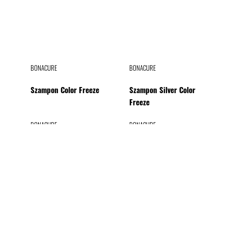
BONACURE
BONACURE
Szampon Color Freeze
Szampon Silver Color
Freeze
BONACURE
BONACURE
BONACURE
BONACURE
Odżywka Color Freeze
Odżywka w sprayu Color
Maska Color Freeze
Serum Shine Savior Color
Freeze
Freeze