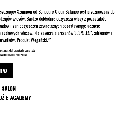
szczający Szampon od Bonacure Clean Balance jest przeznaczony do
odzajów włosów. Bardzo dokładnie oczyszcza włosy z pozostałości
sadów i zanieczyszczeń zewnętrznych pozostawiając uczucie
 i zdrowych włosów. Nie zawiera siarczanów SLS/SLES*, silikonów i
arwników. Produkt Wegański.**
arczanu sodu i Lauretosiarczanu sodu
ków pochodzenia zwierzęcego
RAZ
Ź SALON
DŹ E-ACADEMY