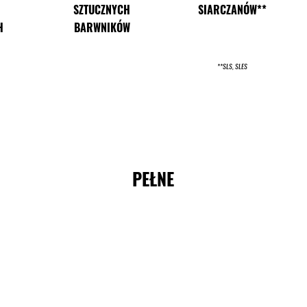
SZTUCZNYCH
SIARCZANÓW**
H
BARWNIKÓW
**SLS, SLES
PEŁNE