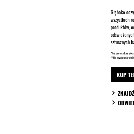
Głęboko oczy
wszystkich r
produktów, o
odświeżonych
sztucznych b
*Nie zawiera Laurylosi
**Nie zawiera składni
KUP TE
ZNAJD
ODWIE