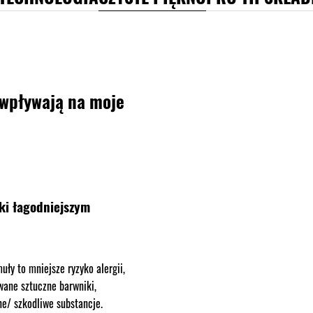
 wpływają na moje
ęki łagodniejszym
uły to mniejsze ryzyko alergii,
wane sztuczne barwniki,
e/ szkodliwe substancje.