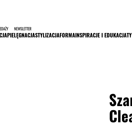
ZEDAŻY
NEWSLETTER
CJA
PIELĘGNACJA
STYLIZACJA
FORMA
INSPIRACJE I EDUKACJA
TY
Sza
Cle