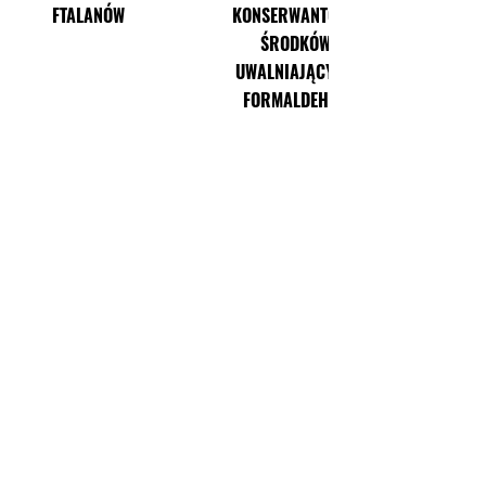
FTALANÓW
KONSERWANTÓW I
ŚRODKÓW
UWALNIAJĄCYCH
FORMALDEHYR