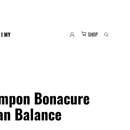
 I MY
SHOP
mpon Bonacure
an Balance