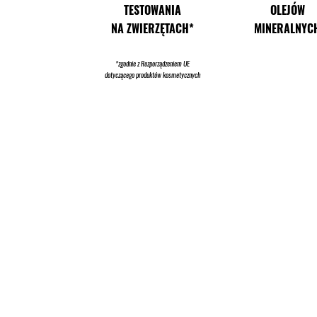
TESTOWANIA
OLEJÓW
NA ZWIERZĘTACH*
MINERALNYC
*zgodnie z Rozporządzeniem UE
dotyczącego produktów kosmetycznych