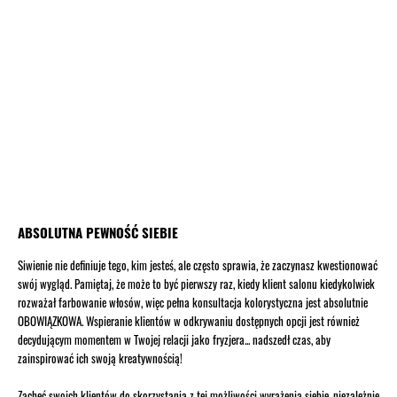
ABSOLUTNA PEWNOŚĆ SIEBIE
Siwienie nie definiuje tego, kim jesteś, ale często sprawia, że zaczynasz kwestionować
swój wygląd. Pamiętaj, że może to być pierwszy raz, kiedy klient salonu kiedykolwiek
rozważał farbowanie włosów, więc pełna konsultacja kolorystyczna jest absolutnie
OBOWIĄZKOWA. Wspieranie klientów w odkrywaniu dostępnych opcji jest również
decydującym momentem w Twojej relacji jako fryzjera... nadszedł czas, aby
zainspirować ich swoją kreatywnością!
Zachęć swoich klientów do skorzystania z tej możliwości wyrażenia siebie, niezależnie