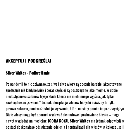
AKCEPTUJ I PODKREŚLAJ
Silver Whites - Podkreślanie
Po pandemii to nic dziwnego, że siwe i siwe włosy są obecnie bardziej akceptowane
społecznie niż kiedykolwiek i coraz częściej są postrzegane jako modne. W dobie
niedostępności salonów fryzjerskich klienci nie mieli innego wyjścia, jak tylko
zaakceptować „siwienie”. Jednak akceptacja włosów białychi i siwizny to tylko
połowa sukcesu, ponieważ istnieją wyzwania, które musimy pomóc im przezwyciężyć.
Białe włosy mogą być oporne i wydawać się matowe i pozbawione blasku – mogą
nawet wyglądać na mosiężne.
IGORA ROYAL Silver Whites
ma jednak odpowiedź w
postaci doskonałego odświeżenia odcienia i neutralizacji dla włosów w kolorze „sól i