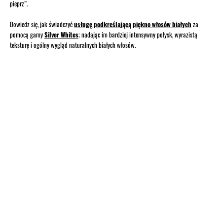
pieprz”.
Dowiedz się, jak świadczyć
usługę podkreślającą piękno włosów białych
za
pomocą gamy
Silver Whites
; nadając im bardziej intensywny połysk, wyrazistą
teksturę i ogólny wygląd naturalnych białych włosów.