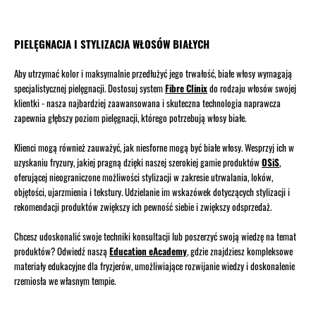
PIELĘGNACJA I STYLIZACJA WŁOSÓW BIAŁYCH
Aby utrzymać kolor i maksymalnie przedłużyć jego trwałość, białe włosy wymagają
specjalistycznej pielęgnacji. Dostosuj system
Fibre Clinix
do rodzaju włosów swojej
klientki - nasza najbardziej zaawansowana i skuteczna technologia naprawcza
zapewnia głębszy poziom pielęgnacji, którego potrzebują włosy białe.
Klienci mogą również zauważyć, jak niesforne mogą być białe włosy. Wesprzyj ich w
uzyskaniu fryzury, jakiej pragną dzięki naszej szerokiej gamie produktów
OSiS
,
oferującej nieograniczone możliwości stylizacji w zakresie utrwalania, loków,
objętości, ujarzmienia i tekstury. Udzielanie im wskazówek dotyczących stylizacji i
rekomendacji produktów zwiększy ich pewność siebie i zwiększy odsprzedaż.
Chcesz udoskonalić swoje techniki konsultacji lub poszerzyć swoją wiedzę na temat
produktów? Odwiedź naszą
Education eAcademy
, gdzie znajdziesz kompleksowe
materiały edukacyjne dla fryzjerów, umożliwiające rozwijanie wiedzy i doskonalenie
rzemiosła we własnym tempie.