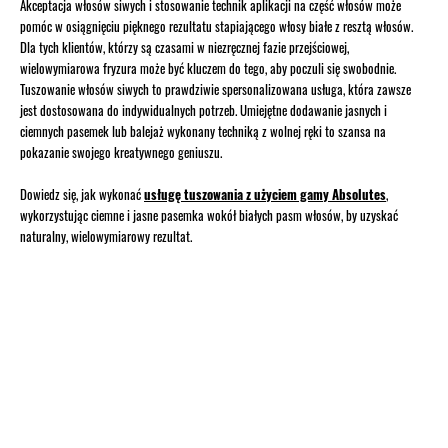
Akceptacja włosów siwych i stosowanie technik aplikacji na część włosów może
pomóc w osiągnięciu pięknego rezultatu stapiającego włosy białe z resztą włosów.
Dla tych klientów, którzy są czasami w niezręcznej fazie przejściowej,
wielowymiarowa fryzura może być kluczem do tego, aby poczuli się swobodnie.
Tuszowanie włosów siwych to prawdziwie spersonalizowana usługa, która zawsze
jest dostosowana do indywidualnych potrzeb. Umiejętne dodawanie jasnych i
ciemnych pasemek lub balejaż wykonany techniką z wolnej ręki to szansa na
pokazanie swojego kreatywnego geniuszu.
Dowiedz się, jak wykonać
usługę tuszowania z użyciem gamy Absolutes
,
wykorzystując ciemne i jasne pasemka wokół białych pasm włosów, by uzyskać
naturalny, wielowymiarowy rezultat.