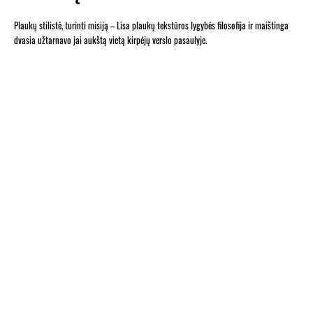
Plaukų stilistė, turinti misiją – Lisa plaukų tekstūros lygybės filosofija ir maištinga
dvasia užtarnavo jai aukštą vietą kirpėjų verslo pasaulyje.