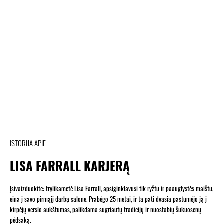
ISTORIJA APIE
LISA FARRALL KARJERĄ
Įsivaizduokite: trylikametė Lisa Farrall, apsiginklavusi tik ryžtu ir paauglystės maištu,
eina į savo pirmąjį darbą salone. Prabėgo 25 metai, ir ta pati dvasia pastūmėjo ją į
kirpėjų verslo aukštumas, palikdama sugriautų tradicijų ir nuostabių šukuosenų
pėdsaką.