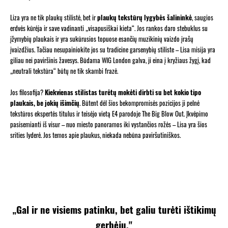
Liza yra ne tik plaukų stilistė, bet ir
plaukų tekstūrų lygybės šalininkė
, saugios
erdvės kūrėja ir save vadinanti „visapusiškai kieta“. Jos rankos daro stebuklus su
įžymybių plaukais ir yra sukūrusios topuose esančių muzikinių vaizdo įrašų
įvaizdžius. Tačiau nesupainiokite jos su tradicine garsenybių stiliste – Lisa misija yra
giliau nei paviršinis žavesys. Būdama WIG London galva, ji eina į kryžiaus žygį, kad
„neutrali tekstūra“ būtų ne tik skambi frazė.
Jos filosofija?
Kiekvienas stilistas turėtų mokėti dirbti su bet kokio tipo
plaukais, be jokių išimčių
. Būtent dėl ​​šios bekompromisės pozicijos ji pelnė
tekstūros ekspertės titulus ir teisėjo vietą E4 parodoje The Big Blow Out. Įkvėpimo
pasisemianti iš visur – nuo ​​miesto panoramos iki vystančios rožės – Lisa yra šios
srities lyderė. Jos temos apie plaukus, niekada nebūna paviršutiniškos.
„Gal ir ne visiems patinku, bet galiu turėti ištikimų
gerbėjų."