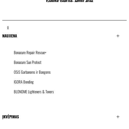
Plaukų istorija: Tony Tsai
Plaukų istorija: Linda Letho
Plaukų istorija Jack Martin
Plaukų istorija: Brendnetta Ashley
NAUJIENA
Bonacure Repair Rescue+
Bonacure Sun Protect
OSiS Garbanoms ir Bangoms
IGORA Bonding
BLONDME Lighteners & Toners
ĮKVĖPIMAS