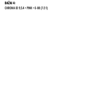
DAŽAI 4:
CHROMA ID 9,5.4 + PINK + 6-88 (7:2:1)