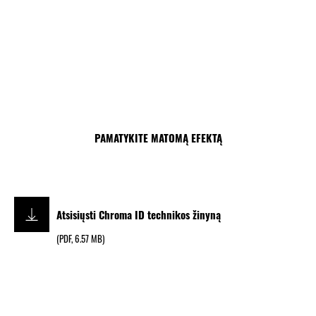
PAMATYKITE MATOMĄ EFEKTĄ
Atsisiųsti Chroma ID technikos žinyną
(
PDF
,
6.57 MB
)