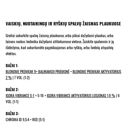
VAISKIŲ, NUOTAIKINGŲ IR RYŠKIŲ SPALVŲ ŽAISMAS PLAUKUOSE
Greitai sukurkite spalvų žaismą plaukuose, arba pilnai dažydami plaukus, arba
laisvos rankos technika dažydami atitinkamose vietose. Žaiskite spalvomis ir jų
išdėstymu, kad sukurtumėte pageidaujamus arba ryškių, arba švelnių atspalvių
efektus.
DAŽAI 1:
BLONDME PREMIUM 9+ BALINAMOJI PRIEMONĖ
+
BLONDME PREMIUM AKTYVATORIUS
2 %
| 7 VOL. (1:2)
DAŽAI 2:
IGORA VIBRANCE 5-1
+ 5-16 +
IGORA VIBRANCE AKTYVATORIUS LOSJONAS 1,9 %
| 6
VOL. (1:1)
DAŽAI 3:
CHROMA ID 9,5.4 + RED (5:1)