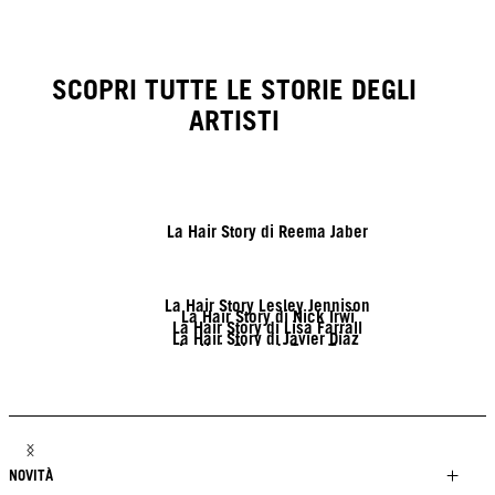
SCOPRI TUTTE LE STORIE DEGLI
ARTISTI
La Hair Story di Reema Jaber
La Hair Story Lesley Jennison
La Hair Story di Nick Irwi
La Hair Story di Lisa Farrall
La Hair Story di Javier Diaz
La Hair Story di Tony Tsai
La Hair Story di Linda Letho
Jack Martin's Hair Story
La Hair Story di Brendnetta Ashley
NOVITÀ