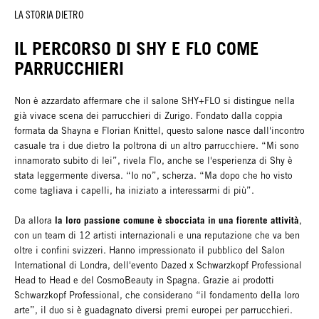
LA STORIA DIETRO
IL PERCORSO DI SHY E FLO COME
PARRUCCHIERI
Non è azzardato affermare che il salone SHY+FLO si distingue nella
già vivace scena dei parrucchieri di Zurigo. Fondato dalla coppia
formata da Shayna e Florian Knittel, questo salone nasce dall'incontro
casuale tra i due dietro la poltrona di un altro parrucchiere. “Mi sono
innamorato subito di lei”, rivela Flo, anche se l'esperienza di Shy è
stata leggermente diversa. “Io no”, scherza. “Ma dopo che ho visto
come tagliava i capelli, ha iniziato a interessarmi di più”.
la loro passione comune è sbocciata in una fiorente attività
Da allora
,
con un team di 12 artisti internazionali e una reputazione che va ben
oltre i confini svizzeri. Hanno impressionato il pubblico del Salon
International di Londra, dell'evento Dazed x Schwarzkopf Professional
Head to Head e del CosmoBeauty in Spagna. Grazie ai prodotti
Schwarzkopf Professional, che considerano “il fondamento della loro
arte”, il duo si è guadagnato diversi premi europei per parrucchieri.