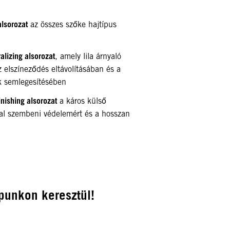
lsorozat
az összes szőke hajtípus
lizing alsorozat
, amely lila árnyaló
z elszíneződés eltávolításában és a
k semlegesítésében
ishing alsorozat
a káros külső
al szembeni védelemért és a hosszan
punkon keresztül!