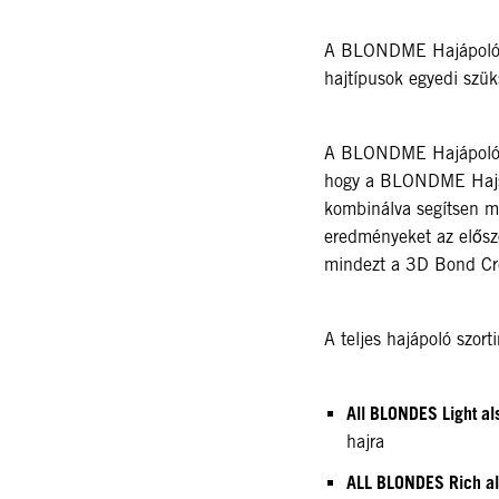
A BLONDME Hajápoló t
hajtípusok egyedi szük
A BLONDME Hajápoló t
hogy a BLONDME Hajsz
kombinálva segítsen m
eredményeket az elősző
mindezt a 3D Bond Cr
A teljes hajápoló szort
All BLONDES Light al
hajra
ALL BLONDES Rich al