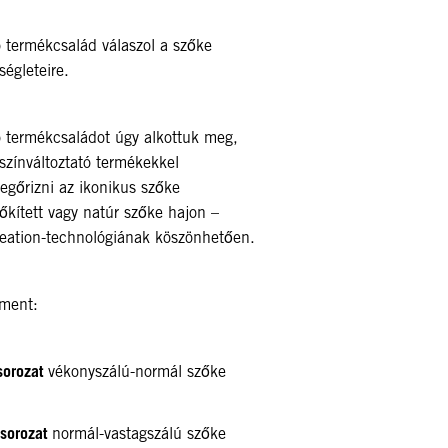
ermékcsalád válaszol a szőke
ségleteire.
ermékcsaládot úgy alkottuk meg,
ínváltoztató termékekkel
egőrizni az ikonikus szőke
kített vagy natúr szőke hajon –
eation-technológiának köszönhetően.
iment:
sorozat
vékonyszálú-normál szőke
sorozat
normál-vastagszálú szőke