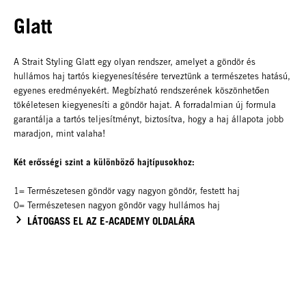
Glatt
A Strait Styling Glatt egy olyan rendszer, amelyet a göndör és
hullámos haj tartós kiegyenesítésére terveztünk a természetes hatású,
egyenes eredményekért. Megbízható rendszerének köszönhetően
tökéletesen kiegyenesíti a göndör hajat. A forradalmian új formula
garantálja a tartós teljesítményt, biztosítva, hogy a haj állapota jobb
maradjon, mint valaha!
Két erősségi szint a különböző hajtípusokhoz:
1= Természetesen göndör vagy nagyon göndör, festett haj
0= Természetesen nagyon göndör vagy hullámos haj
LÁTOGASS EL AZ E-ACADEMY OLDALÁRA