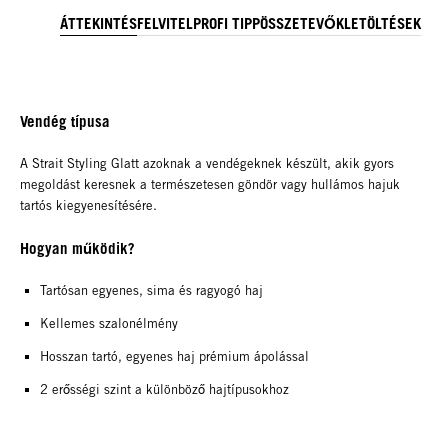
ÁTTEKINTÉS
FELVITEL
PROFI TIPP
ÖSSZETEVŐK
LETÖLTÉSEK
Vendég típusa
A Strait Styling Glatt azoknak a vendégeknek készült, akik gyors
megoldást keresnek a természetesen göndör vagy hullámos hajuk
tartós kiegyenesítésére.
Hogyan működik?
Tartósan egyenes, sima és ragyogó haj
Kellemes szalonélmény
Hosszan tartó, egyenes haj prémium ápolással
2 erősségi szint a különböző hajtípusokhoz