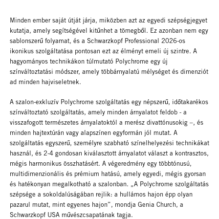
Minden ember saját útját járja, miközben azt az egyedi szépségjegyet
kutatja, amely segítségével kitűnhet a tömegből. Ez azonban nem egy
sablonszerű folyamat, és a Schwarzkopf Professional 2026-os
ikonikus szolgáltatása pontosan ezt az élményt emeli új szintre. A
hagyományos technikákon túlmutató Polychrome egy új
színváltoztatási módszer, amely többárnyalatú mélységet és dimenziót
ad minden hajviseletnek.
A szalon-exkluzív Polychrome szolgáltatás egy népszerű, időtakarékos
színváltoztató szolgáltatás, amely minden árnyalatot feldob - a
visszafogott természetes árnyalatoktól a merész divattónusokig –, és
minden hajtextúrán vagy alapszínen egyformán jól mutat. A
szolgáltatás egyszerű, személyre szabható színelhelyezési technikákat
használ, és 2-4 gondosan kiválasztott árnyalatot választ a kontrasztos,
mégis harmonikus összhatásért. A végeredmény egy többtónusú,
multidimenzionális és prémium hatású, amely egyedi, mégis gyorsan
és hatékonyan megalkotható a szalonban. „A Polychrome szolgáltatás
szépsége a sokoldalúságában rejlik: a hullámos hajon épp olyan
pazarul mutat, mint egyenes hajon”, mondja Genia Church, a
Schwarzkopf USA művészcsapatának tagja.