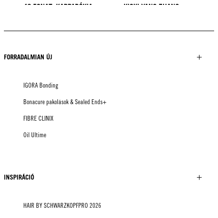
40 FONAT: KAPPADÓKIA
KICKI YANG ZHANG
PROVI KOLLEKCIÓ
TRENDEK ÁZSIÁBÓL
HAIR BY MINNIE KUO
HAIR BY SACO
HAIR BY PABLO KÜMIN X
TUSH
FORRADALMIAN ÚJ
IGORA Bonding
Bonacure pakolások & Sealed Ends+
FIBRE CLINIX
Oil Ultime
INSPIRÁCIÓ
HAIR BY SCHWARZKOPFPRO 2026