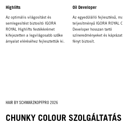
Highlifts
Oil Developer
Az optimális világosítást és
Az egyedülálló fejlesztésű, maga
semlegesítést biztosító IGORA
teljesítményű IGORA ROYAL Oil
ROYAL Highlifts festékkrémet
Developer hosszan tartó
kifejezetten a legvilágosabb szőke
színeredményeket és káprázatos
árnyalat eléréséhez fejlesztettük ki.
fényt biztosít.
HAIR BY SCHWARZKOPFPRO 2026
CHUNKY COLOUR SZOLGÁLTATÁS