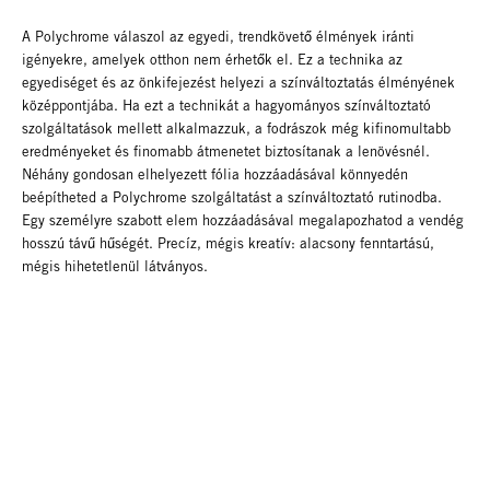
A Polychrome válaszol az egyedi, trendkövető élmények iránti
igényekre, amelyek otthon nem érhetők el. Ez a technika az
egyediséget és az önkifejezést helyezi a színváltoztatás élményének
középpontjába. Ha ezt a technikát a hagyományos színváltoztató
szolgáltatások mellett alkalmazzuk, a fodrászok még kifinomultabb
eredményeket és finomabb átmenetet biztosítanak a lenövésnél.
Néhány gondosan elhelyezett fólia hozzáadásával könnyedén
beépítheted a Polychrome szolgáltatást a színváltoztató rutinodba.
Egy személyre szabott elem hozzáadásával megalapozhatod a vendég
hosszú távű hűségét. Precíz, mégis kreatív: alacsony fenntartású,
mégis hihetetlenül látványos.