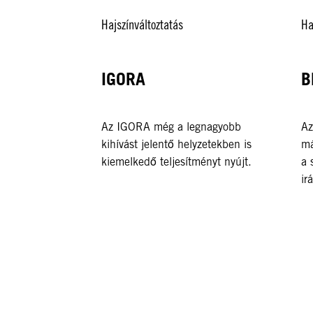
Hajszínváltoztatás
Ha
IGORA
B
Az IGORA még a legnagyobb
Az
kihívást jelentő helyzetekben is
má
kiemelkedő teljesítményt nyújt.
a 
ir