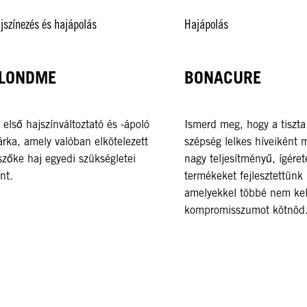
jszínezés és hajápolás
Hajápolás
LONDME
BONACURE
 első hajszínváltoztató és -ápoló
Ismerd meg, hogy a tiszta
rka, amely valóban elkötelezett
szépség lelkes híveiként 
szőke haj egyedi szükségletei
nagy teljesítményű, ígéret
ánt.
termékeket fejlesztettünk 
amelyekkel többé nem kel
kompromisszumot kötnöd