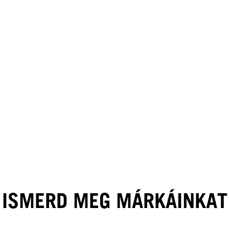
HAIR BY MINNIE KUO
HAIR BY GINGER LEMON
ISMERD MEG MÁRKÁINKAT