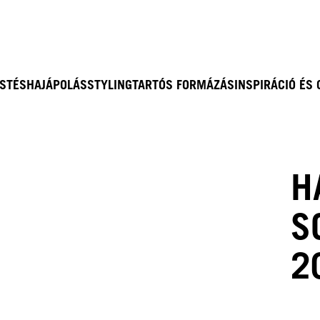
ESTÉS
HAJÁPOLÁS
STYLING
TARTÓS FORMÁZÁS
INSPIRÁCIÓ ÉS
H
S
2