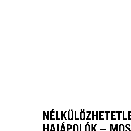
NÉLKÜLÖZHETETL
HAJÁPOLÓK – MO