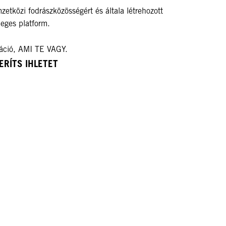
zetközi fodrászközösségért és általa létrehozott
leges platform.
ráció, AMI TE VAGY.
ERÍTS IHLETET