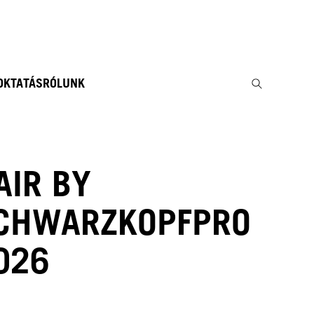
 OKTATÁS
RÓLUNK
AIR BY
CHWARZKOPFPRO
026