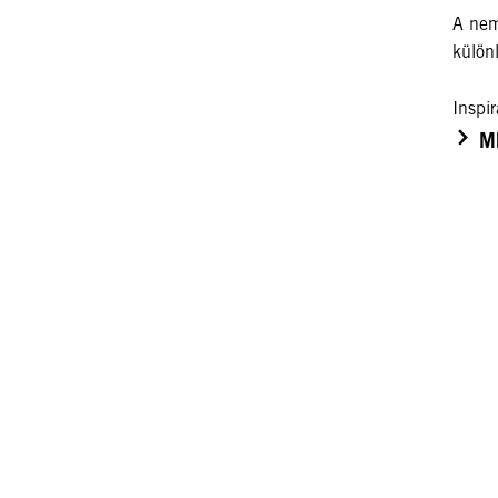
A nem
külön
Inspi
M