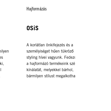
Hajformázás
Hajform
OSiS
SESS
A korlátlan önkifejezés és a
Egy kizá
milyen
személyiséget hűen tükröző
styling
es
styling hívei vagyunk. Fedezd fel
lehetővé
ki,
a hajformázó termékeink széles
hogy éle
l
kínálatát, melyekkel bárhol,
elképzel
.
bármilyen stílust megalkothatsz.