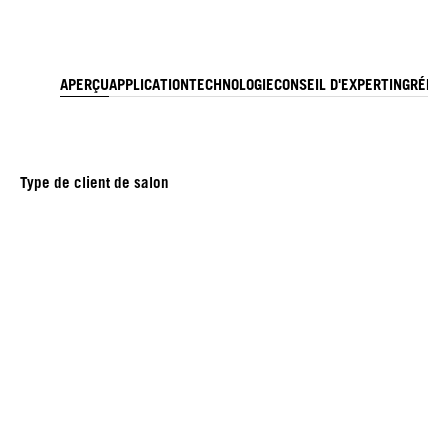
APERÇU
APPLICATION
TECHNOLOGIE
CONSEIL D'EXPERT
INGRÉDI
Type de client de salon