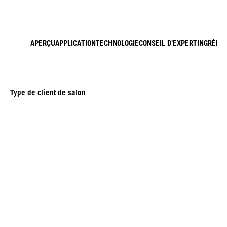
APERÇU
APPLICATION
TECHNOLOGIE
CONSEIL D'EXPERT
INGRÉDI
Type de client de salon