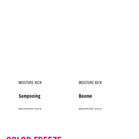
MOISTURE KICK
MOISTURE KICK
Sampooing
Baume
MOISTURE KICK
MOISTURE KICK
MOISTURE KICK
Spray-Baume
Masque
Sérum à l'Acide
Hyaluronique