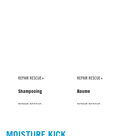
REPAIR RESCUE+
REPAIR RESCUE+
Shampooing
Baume
REPAIR RESCUE+
REPAIR RESCUE+
REPAIR RESCUE+
REPAIR RESCUE+
Spray-Baume
Masque
Rénovateur de pointes+
Le soin concentré de
brillance
MOISTURE KICK