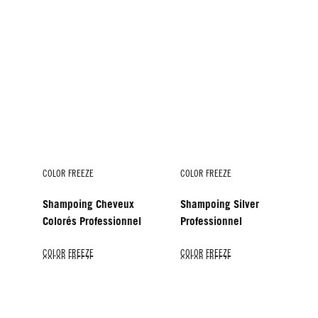
COLOR FREEZE
COLOR FREEZE
Shampoing Cheveux
Shampoing Silver
Colorés Professionnel
Professionnel
COLOR FREEZE
COLOR FREEZE
COLOR FREEZE
COLOR FREEZE
COLOR FREEZE
Baume
Spray-baume
Masque
Masque Argent
Protecteur de brillance