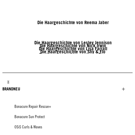
Die Haargeschichte von Reema Jaber
Die Haargeschichte von Lesley Jennison
Die Haargeschichte von Nick Irwin
Die Haargeschichte von Lisa Farrall
Die Haargeschichte von Shy & Flo
Die Haargeschichte von Javier Diaz
Die Haargeschichte von Tony Tsai
Die Haargeschichte von Jack Martin
Die Haargeschichte von Brendnetta Ashley
BRANDNEU
Bonacure Repair Rescue+
Bonacure Sun Protect
OSiS Curls & Waves