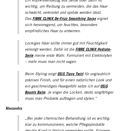
Ein Kopfkissenbezug aus Seide oder Satin ist
wichtig, um Reibung zu vermeiden, die das Haar
schwächt, verknotet und spröde werden lässt.
FIBRE CLINIX De-Frizz Smoothing Spray
Das
eignet
sich hervorragend, um feuchtes, besonders
empfindliches Haar zu entwirren.
Lockiges Haar sollte immer gut mit Feuchtigkeit
FIBRE CLINIX Hydrate-
versorgt werden. Dafür ist die
Serie
meine erste Wahl. Formuliert mit Elektrolyten
– mehr muss man nicht sagen.
OSiS Tipsy Twirl
Beim Styling sorgt
für unglaublich
präzises Finish, und für einen natürlichen Look und
OSiS
ein geschmeidiges Haargefühl setze ich auf
Bounty Balm
. Je enger die Locken, desto sorgfältiger
muss man Produkte auftragen und stylen.
”
Alexandra
„Bei jeder chemischen Behandlung ist es wichtig,
klar zu kommunizieren, welche Pflegeprodukte
der:die Kund:in täglich verwenden sollte. Erinnere