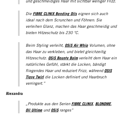
und geschmeidiges Haar mit sichtbar weniger Frizz.
FIBRE CLINIX Bonding Oils
Die
eignen sich auch
ideal nach dem Scrunchen und Föhnen: Sie
verleihen Glanz, machen das Haar geschmeidig und
bieten Hitzeschutz bis 230 °C.
OSiS Air Whip
Beim Styling verleiht,
Volumen, ohne
das Haar zu verkleben, und bietet gleichzeitig
OSiS Bounty Balm
Hitzeschutz.
verleiht dem Haar ein
natürliches Gefühl, stärkt die Locken, bändigt
OSIS
fliegendes Haar und reduziert Frizz, während
Tipsy Twirl
die Locken definiert und Haarbruch
verringert.
”
Alexandra
FIBRE CLINIX
BLONDME
„Produkte aus den Serien
,
,
Oil Ultime
OSiS
und
ranges”