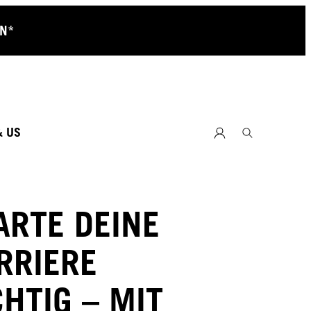
RN*
& US
ARTE DEINE
RRIERE
CHTIG – MIT