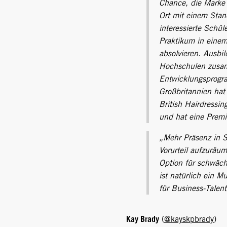
Chance, die Marke 
Ort mit einem Stan
interessierte Schül
Praktikum in einem
absolvieren. Ausbi
Hochschulen zusa
Entwicklungsprogr
Großbritannien hat
British Hairdressi
und hat eine Prem
„Mehr Präsenz in 
Vorurteil aufzuräum
Option für schwäche
ist natürlich ein M
für Business-Talent
Kay Brady
(
@kayskpbrady
)