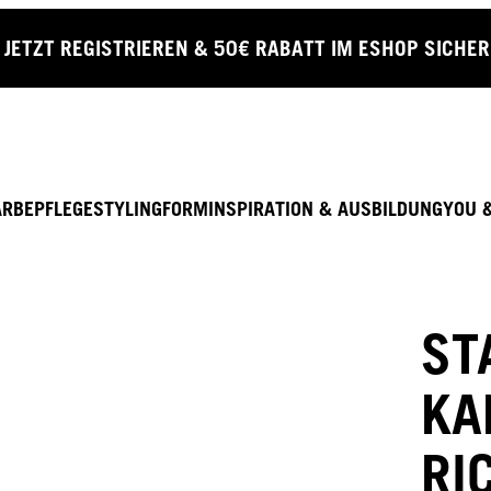
JETZT REGISTRIEREN & 50€ RABATT IM ESHOP SICHE
ARBE
PFLEGE
STYLING
FORM
INSPIRATION & AUSBILDUNG
YOU 
ST
KA
RI