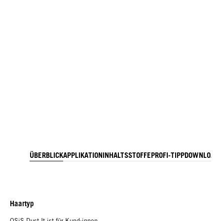
ÜBERBLICK
APPLIKATION
INHALTSSTOFFE
PROFI-TIPP
DOWNLOAD
Haartyp
OSiS Dust It ist für Kund:innen,