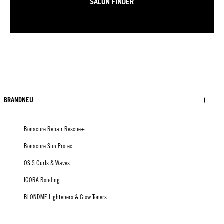
SALON FINDER
BRANDNEU
Bonacure Repair Rescue+
Bonacure Sun Protect
OSiS Curls & Waves
IGORA Bonding
BLONDME Lighteners & Glow Toners