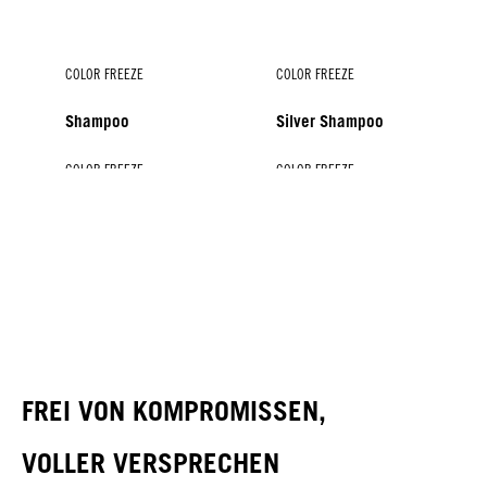
COLOR FREEZE
COLOR FREEZE
Shampoo
Silver Shampoo
COLOR FREEZE
COLOR FREEZE
COLOR FREEZE
COLOR FREEZE
Conditioner
Treatment
Silver Treatment
Shine Savior
FREI VON KOMPROMISSEN,
VOLLER VERSPRECHEN