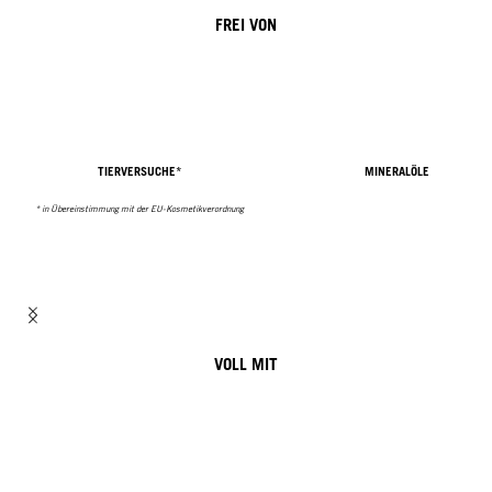
FREI VON
TIERVERSUCHE*
MINERALÖLE
* in Übereinstimmung mit der EU-Kosmetikverordnung
VOLL MIT