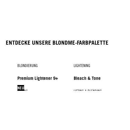
ENTDECKE UNSERE BLONDME-FARBPALETTE
BLONDIERUNG
LIGHTENING
Premium Lightener 9+
Bleach & Tone
NEU
TONING
LIFTING & BLENDING
LIFTING & BLENDING
Entwickler
Glow Toners
Lift & Blend
Blonde Lifting
BLONDME Colour
NEU
NEU