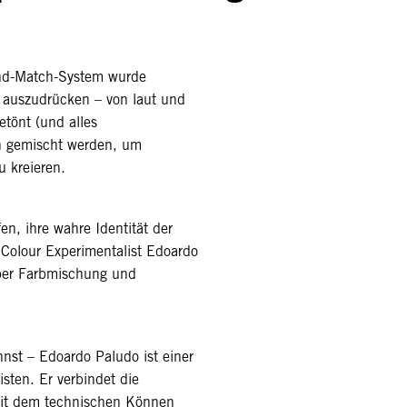
nd-Match-System wurde
t auszudrücken – von laut und
etönt (und alles
 gemischt werden, um
u kreieren.
n, ihre wahre Identität der
 Colour Experimentalist Edoardo
ber Farbmischung und
.
ennst – Edoardo Paludo ist einer
isten. Er verbindet die
 mit dem technischen Können