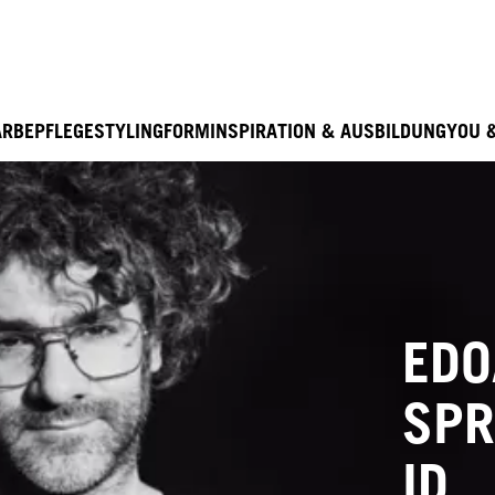
Entdecke hier education seminarprogramm 2026
ARBE
PFLEGE
STYLING
FORM
INSPIRATION & AUSBILDUNG
YOU 
EDO
SPR
ID