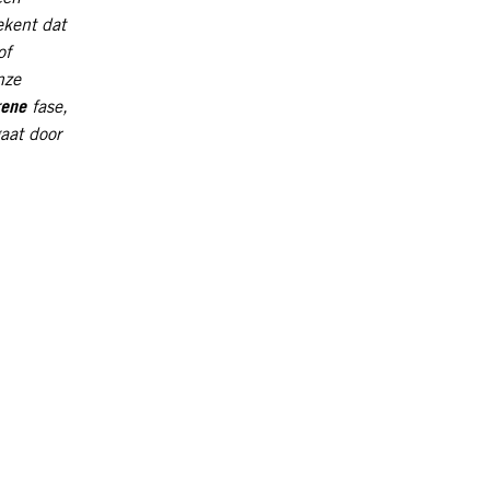
ekent dat
of
nze
gene
fase,
aat door