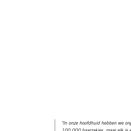
"In onze hoofdhuid hebben we on
100.000 haarzakjes, maar elk is 