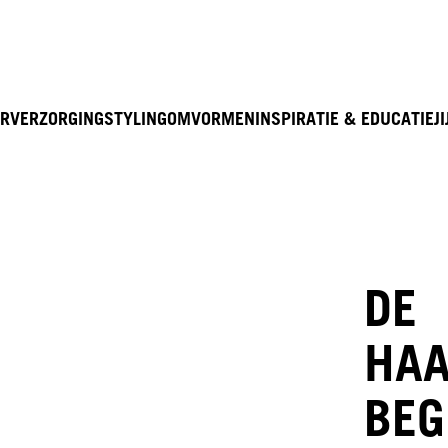
R
VERZORGING
STYLING
OMVORMEN
INSPIRATIE & EDUCATIE
JI
DE
HAA
BEG