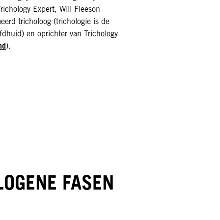
ichology Expert, Will Fleeson
erd tricholoog (trichologie is de
dhuid) en oprichter van Trichology
nd
).
LOGENE FASEN