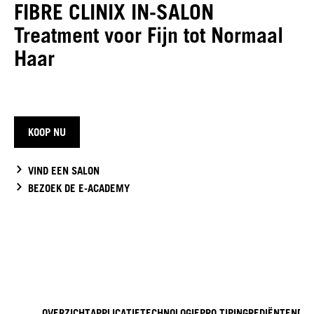
FIBRE CLINIX IN-SALON
Treatment voor Fijn tot Normaal
Haar
KOOP NU
VIND EEN SALON
BEZOEK DE E-ACADEMY
OVERZICHT
APPLICATIE
TECHNOLOGIE
PRO TIP
INGREDIËNTEN
DO