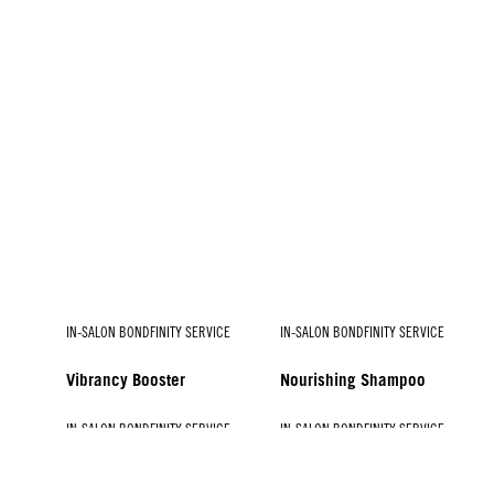
IN-SALON BONDFINITY SERVICE
IN-SALON BONDFINITY SERVICE
Vibrancy Booster
Nourishing Shampoo
IN-SALON BONDFINITY SERVICE
IN-SALON BONDFINITY SERVICE
IN-SALON BONDFINITY SERVICE
IN-SALON BONDFINITY SERVICE
Treatment voor Dik Haar
Fortify Booster
Purifying Shampoo
Hydrate Booster