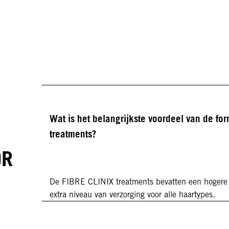
IN-SALON BONDFINITY SERVICE
Treatment voor Fijn
tot Normaal Haar
Wat is het belangrijkste voordeel van de fo
treatments?
OR
De FIBRE CLINIX treatments bevatten een hogere v
extra niveau van verzorging voor alle haartypes.