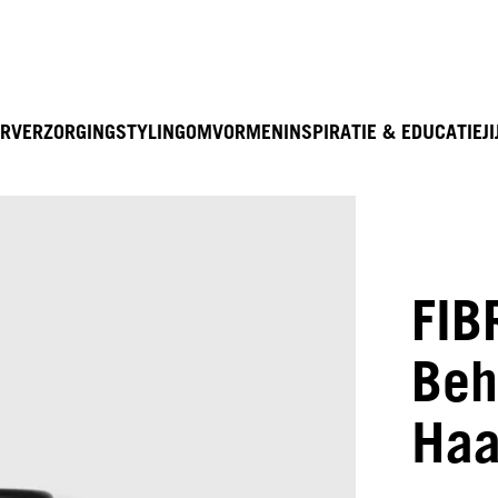
R
VERZORGING
STYLING
OMVORMEN
INSPIRATIE & EDUCATIE
JI
FIB
Beh
Haa