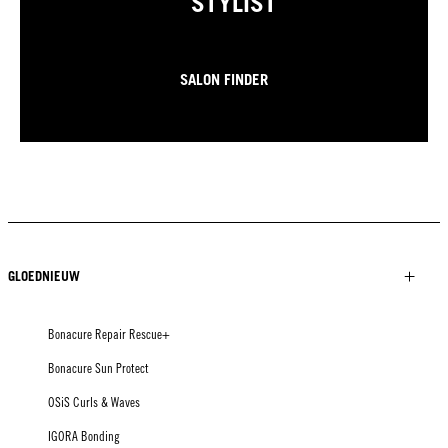
STYLIST
SALON FINDER
GLOEDNIEUW
Bonacure Repair Rescue+
Bonacure Sun Protect
OSiS Curls & Waves
IGORA Bonding