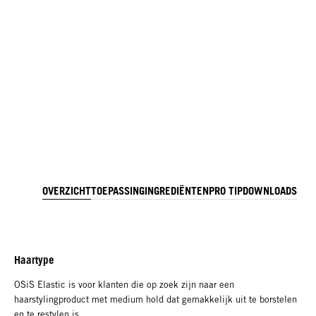
OVERZICHT
TOEPASSING
INGREDIËNTEN
PRO TIP
DOWNLOADS
Haartype
OSiS Elastic is voor klanten die op zoek zijn naar een
haarstylingproduct met medium hold dat gemakkelijk uit te borstelen
en te restylen is.