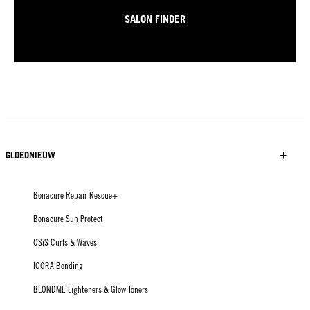
SALON FINDER
GLOEDNIEUW
Bonacure Repair Rescue+
Bonacure Sun Protect
OSiS Curls & Waves
IGORA Bonding
BLONDME Lighteners & Glow Toners