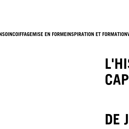
N
SOIN
COIFFAGE
MISE EN FORME
INSPIRATION ET FORMATION
L'H
CAP
DE 