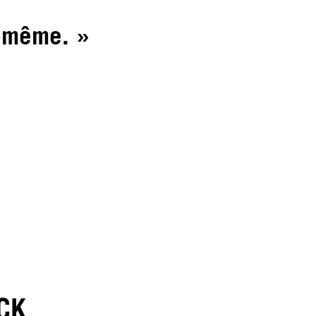
i-même. »
ACK