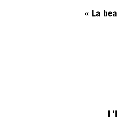
« La bea
L'