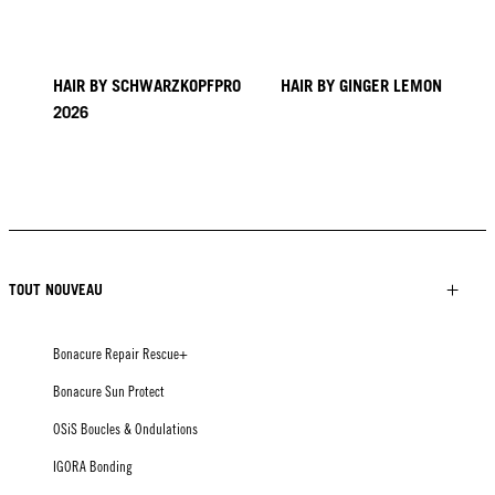
HAIR BY SCHWARZKOPFPRO
HAIR BY GINGER LEMON
2026
KICKI YANG ZHANG
COLLECTION PROVI
TENDANCES EN ASIE
HAIR BY MINNIE KUO
HAIR BY SACO
HAIR BY PABLO KÜMIN X
TUSH
TOUT NOUVEAU
Bonacure Repair Rescue+
Bonacure Sun Protect
OSiS Boucles & Ondulations
IGORA Bonding