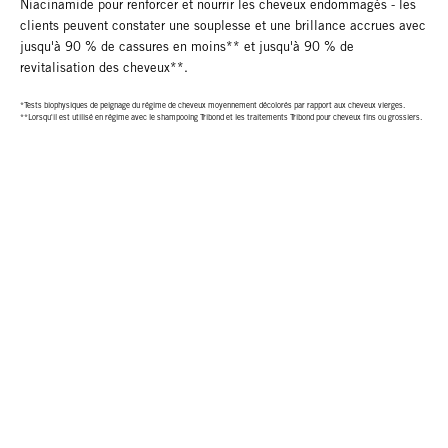
Niacinamide pour renforcer et nourrir les cheveux endommagés - les
clients peuvent constater une souplesse et une brillance accrues avec
jusqu'à 90 % de cassures en moins** et jusqu'à 90 % de
revitalisation des cheveux**.
*Tests biophysiques de peignage du régime de cheveux moyennement décolorés par rapport aux cheveux vierges.
**Lorsqu'il est utilisé en régime avec le shampooing Tribond et les traitements Tribond pour cheveux fins ou grossiers.