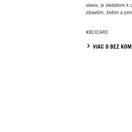
vlasov, je záväzkom k d
zdravším, živším a pr
#BCICARE
VIAC O BEZ KO