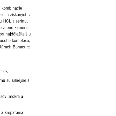
z kombinácie
selín získaných z
nu HCL a serínu,
stavebné kamene
orí najdôležitejšiu
júceho komplexu,
ptúrach Bonacure
asov,
mu sú silnejšie a
asov (mokré a
 a krepatenia