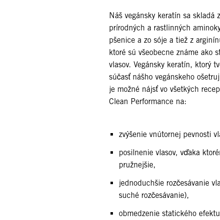
Náš vegánsky keratín sa skladá 
prírodných a rastlinných aminoky
pšenice a zo sóje a tiež z arginí
ktoré sú všeobecne známe ako 
vlasov. Vegánsky keratín, ktorý tv
súčasť nášho vegánskeho ošetru
je možné nájsť vo všetkých rece
Clean Performance na:
zvýšenie vnútornej pevnosti vl
posilnenie vlasov, vďaka ktoré
pružnejšie,
jednoduchšie rozčesávanie vl
suché rozčesávanie),
obmedzenie statického efektu