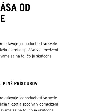
RÁSA OD
E
re oslavuje jednoduchosť vo svete
aša filozofia spočíva v obmedzení
ivame sa na to, čo je skutočne
 PLNÉ PRÍSĽUBOV​
re oslavuje jednoduchosť vo svete
aša filozofia spočíva v obmedzení
iavame sa na to, čo je skutočne