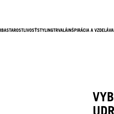
RBA
STAROSTLIVOSŤ
STYLING
TRVALÁ
INŠPIRÁCIA A VZDELÁVA
VYB
UDR