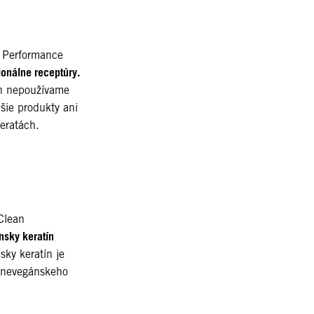
 Performance
onálne receptúry.
ch nepoužívame
jšie produkty ani
ieratách.
Clean
nsky keratín
sky keratín je
 nevegánskeho