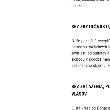
dôležité.​​
BEZ ZBYTOČNOSTÍ,
Naše pokročilé receptúr
pomocou základných in
závislosti od sulfátov 
slobodu v podobe menš
posilneného objemu, vä
BEZ ZAŤAŽENIA, P
VLASOV​
Čistá krása od Bonacu