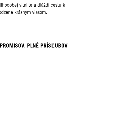
lhodobej vitalite a dláždi cestu k
irodzene krásnym vlasom.
MPROMISOV, PLNÉ PRÍSĽUBOV