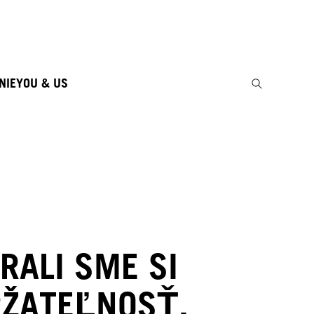
NIE
YOU & US
RALI SME SI
ŽATEĽNOSŤ.