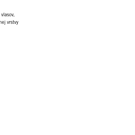
,
 vlasov,
ej vrstvy