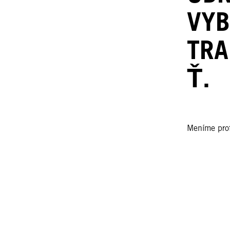
VYB
TRA
Ť.
Meníme profe