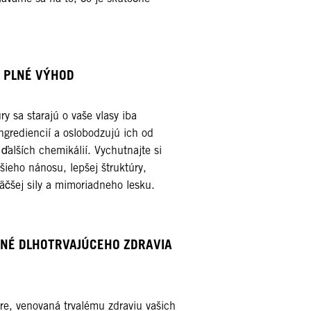
 PLNÉ VÝHOD​
y sa starajú o vaše vlasy iba
grediencií a oslobodzujú ich od
a ďalších chemikálií. Vychutnajte si
ieho nánosu, lepšej štruktúry,
čšej sily a mimoriadneho lesku.​
LNÉ DLHOTRVAJÚCEHO ZDRAVIA
re, venovaná trvalému zdraviu vašich