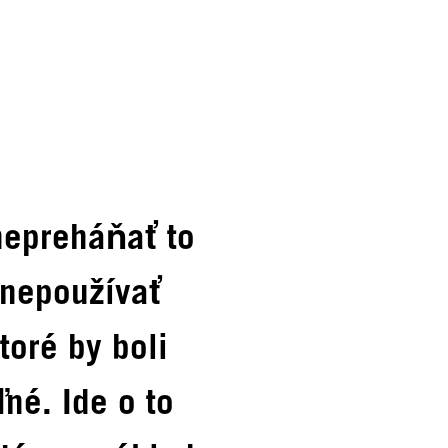
 nepreháňať to
 nepoužívať
toré by boli
eľné. Ide o to