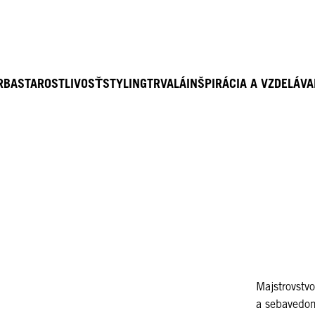
RBA
STAROSTLIVOSŤ
STYLING
TRVALÁ
INŠPIRÁCIA A VZDELÁVA
Majstrovstvo
a sebavedom