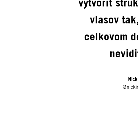
vytvoriť štru
vlasov tak
celkovom d
nevidi
Nick
@nicki