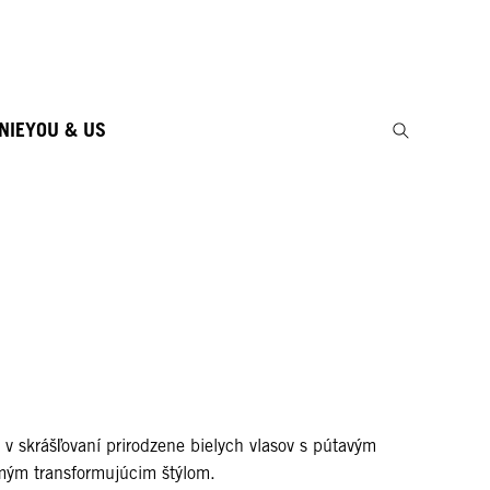
NIE
YOU & US
 v skrášľovaní prirodzene bielych vlasov s pútavým
ým transformujúcim štýlom.