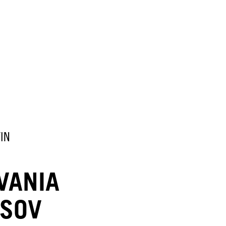
TIN
VANIA
ASOV