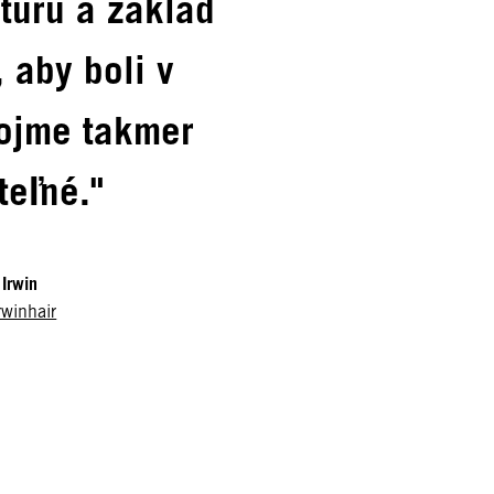
ktúru a základ
, aby boli v
ojme takmer
teľné."
 Irwin
rwinhair