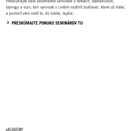
Preskúmajte naše prvotriedne semináre o farbách, starostlivosti,
stylingu a vízii; boli vyvinuté s cieľom rozšíriť zručnosti, ktoré už máte,
a pomôcť vám robiť to, čo robíte, lepšie.
PRESKÚMAJTE PONUKU SEMINÁROV TU
eACADEMY