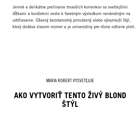
Jemné a delikátne prelínanie tmavších korienkov so svetlejšími
dĺžkami a končekmi vedie k farebným výsledkom nenáročným na
udržiavanie. Úžasný bezstarostný prirodzený alebo výraznejší štýl,
ktorý dodáva vlasom rozmer a je univerzálny pre rôzne odtiene pleti.
MARIA ROBERT VYSVETĽUJE
AKO VYTVORIŤ TENTO ŽIVÝ BLOND
ŠTÝL