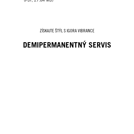
(
PDF
,
27.84 MB
)
pre rýchlu aplikáciu farby.
zaručuje dlhotrvajúce
výsledky a vynikajúci lesk.
ZÍSKAJTE ŠTÝL S IGORA VIBRANCE
DEMIPERMANENTNÝ SERVIS