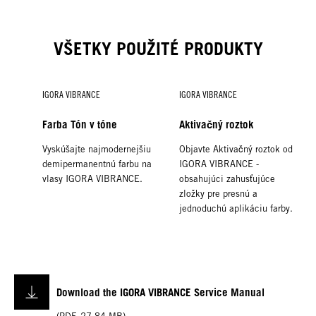
VŠETKY POUŽITÉ PRODUKTY
IGORA VIBRANCE
IGORA VIBRANCE
Farba Tón v tóne
Aktivačný roztok
Vyskúšajte najmodernejšiu
Objavte Aktivačný roztok od
demipermanentnú farbu na
IGORA VIBRANCE -
vlasy IGORA VIBRANCE.
obsahujúci zahusťujúce
zložky pre presnú a
jednoduchú aplikáciu farby.
IGORA VIBRANCE
IGORA ROYAL
Aktivačný gél
Olejový developer
Objavte Aktivačný gél od
Špeciálne vyvinutý
Download the IGORA VIBRANCE Service Manual
IGORA VIBRANCE -
vysokoúčinný olejový vývojový
obsahujúci gélujúcu zložku
prípravok IGORA ROYAL