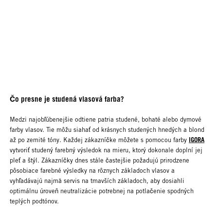
Čo presne je studená vlasová farba?
Medzi najobľúbenejšie odtiene patria studené, bohaté alebo dymové
farby vlasov. Tie môžu siahať od krásnych studených hnedých a blond
IGORA
až po zemité tóny. Každej zákazníčke môžete s pomocou farby
vytvoriť studený farebný výsledok na mieru, ktorý dokonale doplní jej
pleť a štýl. Zákazníčky dnes stále častejšie požadujú prirodzene
pôsobiace farebné výsledky na rôznych základoch vlasov a
vyhľadávajú najmä servis na tmavších základoch, aby dosiahli
optimálnu úroveň neutralizácie potrebnej na potlačenie spodných
teplých podtónov.