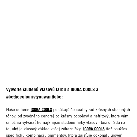
Vytvorte studenú vlasovú farbu s IGORA COOLS a
#bethecolouristyouwanttobe:
IGORA COOLS
Naše odtiene
ponúkajú špeciálny rad krásnych studených
tónov, od zvodného cendrej po krásny popolavý a nefritový, ktoré vám
umožnia vytvárať tie najkrajšie studené farby vlasov - bez ohľadu na
IGORA COOLS
to, aký je vlasový základ vašej zákazníčky.
tiež používa
špecifickú kombináciu pigmentov, ktorá zaisťuje dokonalú úroveň