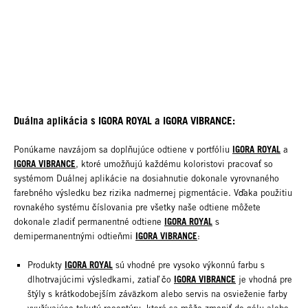
Duálna aplikácia s IGORA ROYAL a IGORA VIBRANCE:
IGORA ROYAL
Ponúkame navzájom sa doplňujúce odtiene v portfóliu
a
IGORA VIBRANCE
, ktoré umožňujú každému koloristovi pracovať so
systémom Duálnej aplikácie na dosiahnutie dokonale vyrovnaného
farebného výsledku bez rizika nadmernej pigmentácie. Vďaka použitiu
rovnakého systému číslovania pre všetky naše odtiene môžete
IGORA ROYAL
dokonale zladiť permanentné odtiene
s
IGORA VIBRANCE
demipermanentnými odtieňmi
:
IGORA ROYAL
Produkty
sú vhodné pre vysoko výkonnú farbu s
IGORA VIBRANCE
dlhotrvajúcimi výsledkami, zatiaľ čo
je vhodná pre
štýly s krátkodobejším záväzkom alebo servis na osvieženie farby