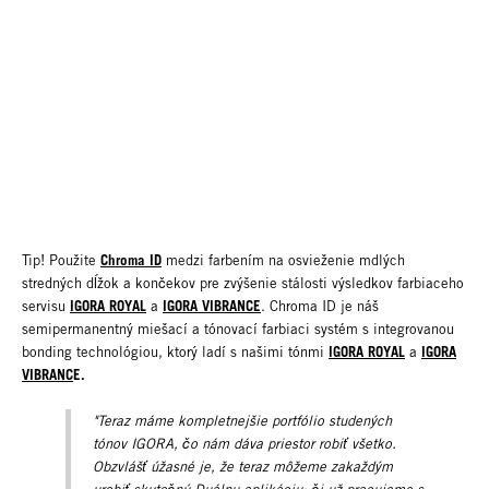
Chroma ID
Tip! Použite
medzi farbením na osvieženie mdlých
stredných dĺžok a končekov pre zvýšenie stálosti výsledkov farbiaceho
IGORA ROYAL
IGORA VIBRANCE
servisu
a
. Chroma ID je náš
semipermanentný miešací a tónovací farbiaci systém s integrovanou
IGORA ROYAL
IGORA
bonding technológiou, ktorý ladí s našimi tónmi
a
VIBRANC
E.
"Teraz máme kompletnejšie portfólio studených
tónov IGORA, čo nám dáva priestor robiť všetko.
Obzvlášť úžasné je, že teraz môžeme zakaždým