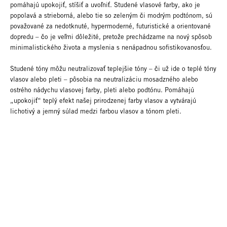
pomáhajú upokojiť, stíšiť a uvoľniť. Studené vlasové farby, ako je
popolavá a strieborná, alebo tie so zeleným či modrým podtónom, sú
považované za nedotknuté, hypermoderné, futuristické a orientované
dopredu – čo je veľmi dôležité, pretože prechádzame na nový spôsob
minimalistického života a myslenia s nenápadnou sofistikovanosťou.
Studené tóny môžu neutralizovať teplejšie tóny – či už ide o teplé tóny
vlasov alebo pleti – pôsobia na neutralizáciu mosadzného alebo
ostrého nádychu vlasovej farby, pleti alebo podtónu. Pomáhajú
„upokojiť“ teplý efekt našej prirodzenej farby vlasov a vytvárajú
lichotivý a jemný súlad medzi farbou vlasov a tónom pleti.