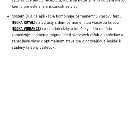
využívajúce tekutú receptúru, ktorá sa môže zmeniť do gélu alebo
krému pre ešte širšie možnosti servisu!
Systém Duálna aplikácia kombinuje permanentnú vlasovú farbu
IGORA ROYAL
(
) na odrasty s demipermanentnou vlasovou farbou
IGORA VIBRANCE
(
) na stredné dĺžky a končeky. Táto metóda
zamedzuje nadmernej pigmentácii vlasových dĺžok a končekov a
zanecháva vlasy v optimálnom stave pre dlhotrvajúci a lesklejší
studený farebný výsledok.