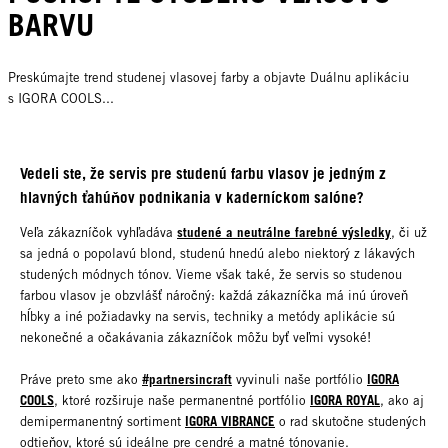
BARVU
Preskúmajte trend studenej vlasovej farby a objavte Duálnu aplikáciu
s IGORA COOLS...
Vedeli ste, že servis pre studenú farbu vlasov je jedným z
hlavných ťahúňov podnikania v kaderníckom salóne?
studené a neutrálne farebné výsledky
Veľa zákazníčok vyhľadáva
, či už
sa jedná o popolavú blond, studenú hnedú alebo niektorý z lákavých
studených módnych tónov. Vieme však také, že servis so studenou
farbou vlasov je obzvlášť náročný: každá zákazníčka má inú úroveň
hĺbky a iné požiadavky na servis, techniky a metódy aplikácie sú
nekonečné a očakávania zákazníčok môžu byť veľmi vysoké!
#partnersincraft
IGORA
Práve preto sme ako
vyvinuli naše portfólio
COOLS
IGORA ROYAL
, ktoré rozširuje naše permanentné portfólio
, ako aj
IGORA VIBRANCE
demipermanentný sortiment
o rad skutočne studených
odtieňov, ktoré sú ideálne pre cendré a matné tónovanie.