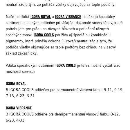
neutralizácie tým, že potláča všetky objavujúce sa teplé podtóny.
IGORA ROYAL
IGORA VIBRANCE
Naše portfóliá
a
ponúkajú špeciálny
sortiment studených odtieňov prinášajúci dokonalé smery tónov, ktoré
potrebujete pre prácu na rôznych hĺbkach a potlačení rôznych
IGORA COOLS
spodných tónov.
používa aj špeciálnu kombináciu
pigmentov, ktorá prináša dokonalú úroveň neutralizácie tým, že
potláča všetky objavujúce sa teplé podtóny bez ohľadu na vlasový
základ zákazníčky.
IGORA COOLS
Vďaka špecifickým odtieňom
je teraz možné využiť viac
možností servisu:
IGORA ROYAL
5 IGORA COOLS odtieňov pre permanentnú vlasovú farbu, 9-11, 9-19,
7-13, 6-23, 6-31
IGORA VIBRANCE
3 IGORA COOLS odtiene pre demipermanentnú vlasovú farbu, 9-12,
6-23, 4-33