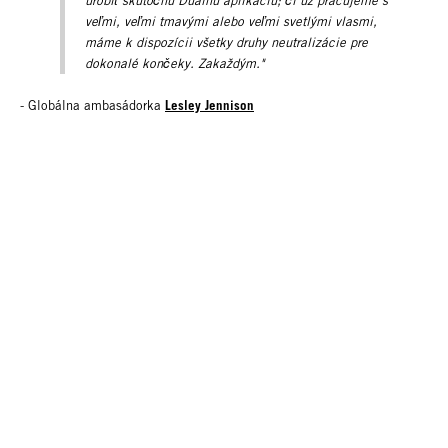
urobiť skutočnú Duálnu aplikáciu; či už pracujeme s
veľmi, veľmi tmavými alebo veľmi svetlými vlasmi,
máme k dispozícii všetky druhy neutralizácie pre
dokonalé končeky. Zakaždým."
Lesley Jennison
- Globálna ambasádorka