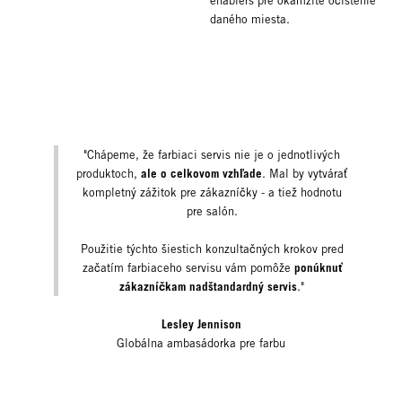
enablers pre okamžité očistenie
daného miesta.
"Chápeme, že farbiaci servis nie je o jednotlivých
ale o celkovom vzhľade
produktoch,
. Mal by vytvárať
kompletný zážitok pre zákazníčky - a tiež hodnotu
pre salón.
Použitie týchto šiestich konzultačných krokov pred
ponúknuť
začatím farbiaceho servisu vám pomôže
zákazníčkam nadštandardný servis
."
Lesley Jennison
Globálna ambasádorka pre farbu