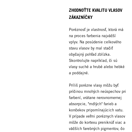
ZHODNOŤTE KVALITU VLASOV
ZÁKAZNÍČKY
Poréznosť je vlastnosť, ktorá má
na proces farbenia najväčší
vplyv. Na posúdenie celkového
stavu vlasov by mal stačiť
obyčajný pohľad zblízka.
Skontrolujte napríklad, či sú
vlasy suché a hrubé alebo hebké
a poddajné.
Príliš porézne vlasy môžu byť
príčinou mnohých neúspechov pri
farbení, vrátane nerovnomernej
absorpcie, "mdlých" farieb a
končekov pripomínajúcich vatu.
V prípade veľmi poréznych vlasov
môže do kortexu preniknúť viac a
väčších farebných pigmentov, čo