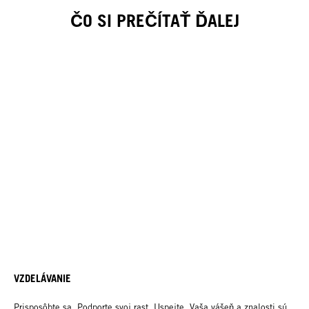
ČO SI PREČÍTAŤ ĎALEJ
VZDELÁVANIE
Prisposôbte sa. Podporte svoj rast. Uspejte. Vaša vášeň a znalosti sú