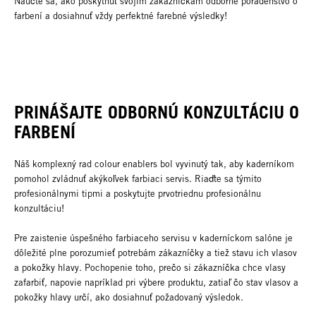
Naučte sa, ako poskytnúť svojim zákazníčkam odborné poradenstvo o
farbení a dosiahnuť vždy perfektné farebné výsledky!
PRINÁŠAJTE ODBORNÚ KONZULTÁCIU O
FARBENÍ
Náš komplexný rad colour enablers bol vyvinutý tak, aby kaderníkom
pomohol zvládnuť akýkoľvek farbiaci servis. Riaďte sa týmito
profesionálnymi tipmi a poskytujte prvotriednu profesionálnu
konzultáciu!
Pre zaistenie úspešného farbiaceho servisu v kaderníckom salóne je
dôležité plne porozumieť potrebám zákazníčky a tiež stavu ich vlasov
a pokožky hlavy. Pochopenie toho, prečo si zákazníčka chce vlasy
zafarbiť, napovie napríklad pri výbere produktu, zatiaľ čo stav vlasov a
pokožky hlavy určí, ako dosiahnuť požadovaný výsledok.