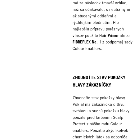
má za následok tmavší vzhľad,
než sa očakávalo, s neutrálnymi
až studenými odtieňmi a
rýchlejším blednutím. Pre
najlepšiu prípravu poréznych
Hair Primer
vlasov použite
alebo
FIBREPLEX No. 1
z podpornej sady
Colour Enablers.
ZHODNOŤTE STAV POKOŽKY
HLAVY ZÁKAZNÍČKY
Zhodnoťte stav pokožky hlavy.
Pokiaľ má zákazníčka citlivú,
svrbiacu a suchú pokožku hlavy,
použite pred farbením Scalp
Protect z nášho radu Colour
enablers. Použitie akýchkoľvek
chemických látok sa odporúča