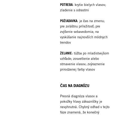
POTREBA
: krytie bielych vlasov;
zladenie s odrastmi
POŽIADAVKA
: je čas na zmenu;
pre zvláštnu príležitosť; pre
zvýšenie sebavedomia; na
vyskúšanie najnovších módnych
trendov
ŽELANIE
: túžba po mladistvejšom
vzhľade; zosvetlenie alebo
stmavenie vlasov; zvýraznenie
prirodzenej farby vlasov
ČAS NA DIAGNÓZU
Presná diagnóza vlasov a
pokožky hlavy zákazníčky je
nevyhnutná. Chybný odhad v tejto
fáze znamená, že konečný