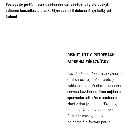
Postupujte podľa nižšie uvedeného sprievodcu, aby ste poskytli
odbornú konzultáciu a zakaždým dosiahli dokonalé výsledky pri
farbení!
DISKUTUJTE O POTREBÁCH
FARBENIA ZÁKAZNÍČKY
Každá zákazníčka chce vyzerať a
cítiť sa čo najlepšie, preto je
základom úspešného farbiaceho
nájdenie
servisu každého salónu
správneho odtieňa a ošetrenia
.
Hoci existuje mnoho dôvodov,
prečo sa žena rozhodne pre
farbenie vlasov, medzi
najčastejšie faktory patria: