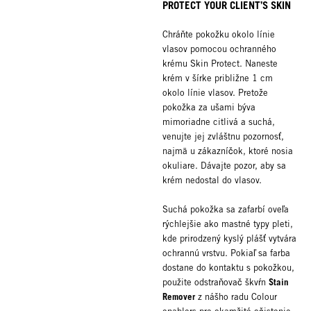
PROTECT YOUR CLIENT’S SKIN
Chráňte pokožku okolo línie
vlasov pomocou ochranného
krému Skin Protect. Naneste
krém v šírke približne 1 cm
okolo línie vlasov. Pretože
pokožka za ušami býva
mimoriadne citlivá a suchá,
venujte jej zvláštnu pozornosť,
najmä u zákazníčok, ktoré nosia
okuliare. Dávajte pozor, aby sa
krém nedostal do vlasov.
Suchá pokožka sa zafarbí oveľa
rýchlejšie ako mastné typy pleti,
kde prirodzený kyslý plášť vytvára
ochrannú vrstvu. Pokiaľ sa farba
dostane do kontaktu s pokožkou,
Stain
použite odstraňovač škvŕn
Remover
z nášho radu Colour