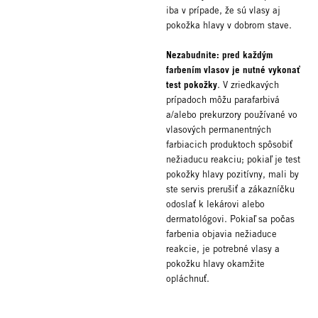
iba v prípade, že sú vlasy aj
pokožka hlavy v dobrom stave.
Nezabudnite: pred každým
farbením vlasov je nutné vykonať
test pokožky
. V zriedkavých
prípadoch môžu parafarbivá
a/alebo prekurzory používané vo
vlasových permanentných
farbiacich produktoch spôsobiť
nežiaducu reakciu; pokiaľ je test
pokožky hlavy pozitívny, mali by
ste servis prerušiť a zákazníčku
odoslať k lekárovi alebo
dermatológovi. Pokiaľ sa počas
farbenia objavia nežiaduce
reakcie, je potrebné vlasy a
pokožku hlavy okamžite
opláchnuť.