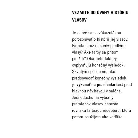
VEZMITE DO ÚVAHY HISTÓRIU
VLASOV
Je dobré sa so zákazníčkou
porozprávať o histórii jej vlasov.
Farbila si už niekedy predtým
vlasy? Aké farby sa pritom
použili? Oba tieto faktory
ovplyvňujú konečný výsledok.
Skvelým spôsobom, ako
predpovedať konečný výsledok,
vykonať na pramienku test
je
pred
hlavnou návštevou v salóne.
Jednoducho na vybraný
pramienok vlasov naneste
rovnakú farbiacu receptúru, ktorú
potom použijete ako vodítko.