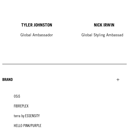
TYLER JOHNSTON
NICK IRWIN
Global Ambassador
Global Styling Ambassador
BRAND
OSiS
FIBREPLEX
terra by ESSENSITY
HELLO PINK/PURPLE