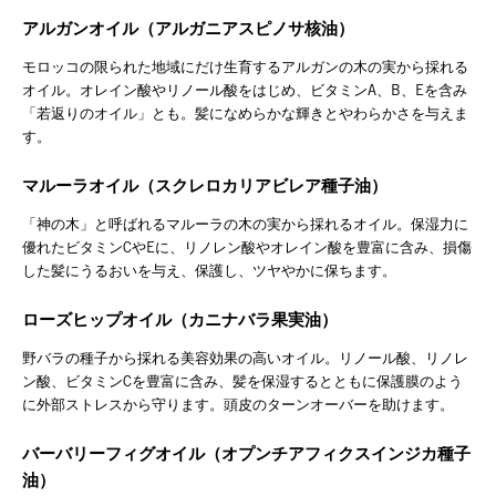
アルガンオイル（アルガニアスピノサ核油）
モロッコの限られた地域にだけ生育するアルガンの木の実から採れる
オイル。オレイン酸やリノール酸をはじめ、ビタミンA、B、Eを含み
「若返りのオイル」とも。髪になめらかな輝きとやわらかさを与えま
す。
マルーラオイル（スクレロカリアビレア種子油）
「神の木」と呼ばれるマルーラの木の実から採れるオイル。保湿力に
優れたビタミンCやEに、リノレン酸やオレイン酸を豊富に含み、損傷
した髪にうるおいを与え、保護し、ツヤやかに保ちます。
ローズヒップオイル（カニナバラ果実油）
野バラの種子から採れる美容効果の高いオイル。リノール酸、リノレ
ン酸、ビタミンCを豊富に含み、髪を保湿するとともに保護膜のよう
に外部ストレスから守ります。頭皮のターンオーバーを助けます。
バーバリーフィグオイル（オプンチアフィクスインジカ種子
油）