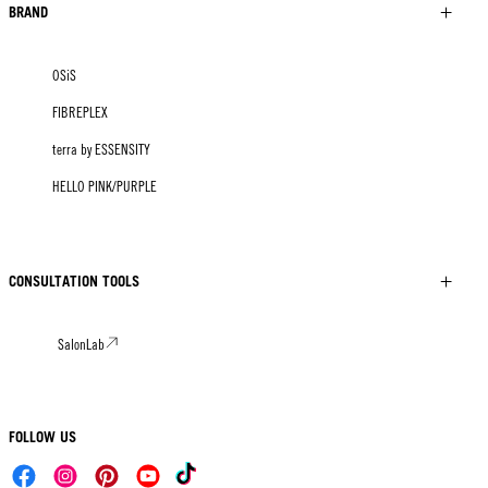
BRAND
OSiS
FIBREPLEX
terra by ESSENSITY
HELLO PINK/PURPLE
CONSULTATION TOOLS
SalonLab
FOLLOW US