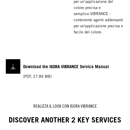
per un’applicazione del
colore precisa e
semplice.VIBRANCE -
contenente agenti addensanti
per un'applicazione precisa e
facile del colore.
IGORA ROYAL
IGORA ROYAL
Colore Permanente
Oil Developer
Le formule di IGORA ROYAL
IGORA ROYAL Oil Developer,
Download the IGORA VIBRANCE Service Manual
offrono risultati fedeli alla
appositamente sviluppato per
ciocca, il 100% di copertura,
offrirealte prestazioni,
(
PDF
,
27.84 MB
)
incredibile intensità e
garantisce risultati duraturi e
sicurezza nell'applicazione –
una brillantezza superiore.
sempre.
REALIZZA IL LOOK CON IGORA VIBRANCE
DISCOVER ANOTHER 2 KEY SERVICES