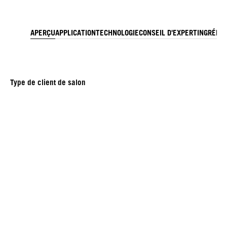
APERÇU
APPLICATION
TECHNOLOGIE
CONSEIL D'EXPERT
INGRÉDI
Type de client de salon