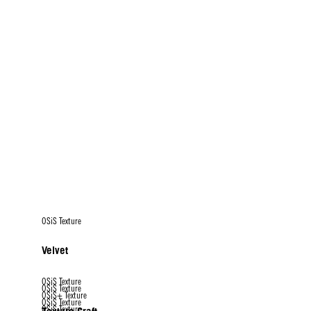
OSiS Texture
Velvet
OSiS Texture
OSiS Texture
OSiS+ Texture
OSiS Texture
OSiS Texture