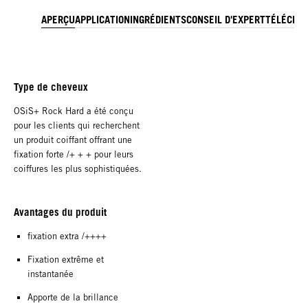
APERÇU
APPLICATION
INGRÉDIENTS
CONSEIL D'EXPERT
TÉLÉCHA
Type de cheveux
OSiS+ Rock Hard a été conçu
pour les clients qui recherchent
un produit coiffant offrant une
fixation forte /+ + + pour leurs
coiffures les plus sophistiquées.
Avantages du produit
fixation extra /++++
Fixation extrême et
instantanée
Apporte de la brillance