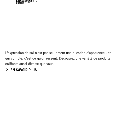
Texture Craft
OSiS Texture
Thrill
OSiS Texture
Flexwax
OSiS Texture
Mess Up
Dust It
Mighty Matte
Rock Hard
G. Force
L'expression de soi n'est pas seulement une question d'apparence : ce
qui compte, c'est ce qu'on ressent. Découvrez une variété de produits
coiffants aussi diverse que vous.
EN SAVOIR PLUS