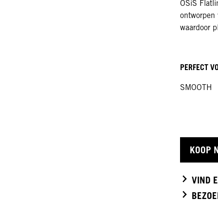
OSiS Flatli
ontworpen 
waardoor pl
PERFECT V
SMOOTH
KOOP 
VIND 
BEZOE