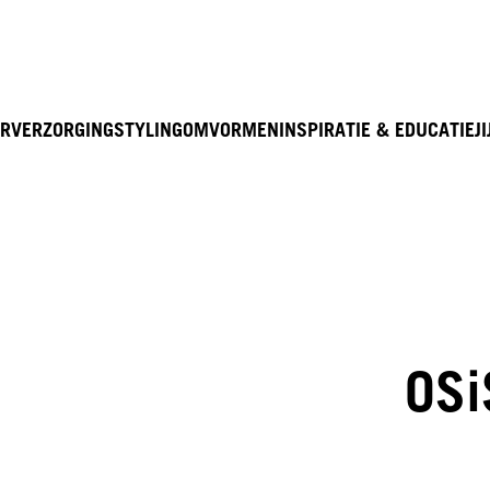
R
VERZORGING
STYLING
OMVORMEN
INSPIRATIE & EDUCATIE
JI
OSi