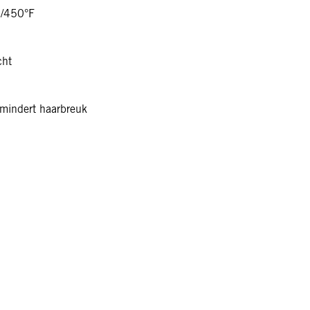
C/450°F
cht
rmindert haarbreuk