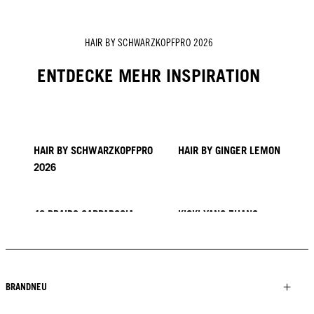
HAIR BY SCHWARZKOPFPRO 2026
ENTDECKE MEHR INSPIRATION
HAIR BY SCHWARZKOPFPRO
HAIR BY GINGER LEMON
2026
40 BRAIDS CAPPADOCIA
KICKI YANG ZHANG
PROVI COLLECTION
TRENDS AUS ASIEN
HAIR BY MINNIE KUO
HAIR BY SACO
HAIR BY PABLO KÜMIN X
TUSH
BRANDNEU