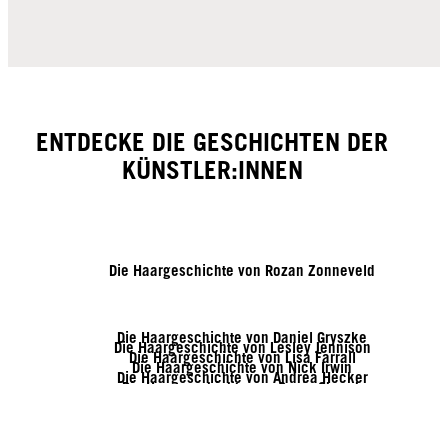
ENTDECKE DIE GESCHICHTEN DER
KÜNSTLER:INNEN
Die Haargeschichte von Rozan Zonneveld
Die Haargeschichte von Daniel Gryszke
Die Haargeschichte von Lesley Jennison
Die Haargeschichte von Lisa Farrall
Die Haargeschichte von Nick Irwin
Die Haargeschichte von Andrea Hecker
Die Haargeschichte von Genia Church
Die Haargeschichte von Vanessa Kranke
Die Haargeschichte von Zito Chung
Die Haargeschichte von Sofia Geideby