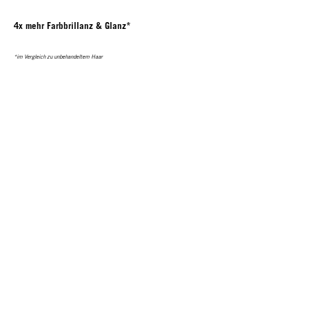
4x mehr Farbbrillanz & Glanz*
*im Vergleich zu unbehandeltem Haar