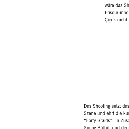
wäre das Sh
Friseur:inn
Çiçek nicht
Das Shooting setzt das
Szene und ehrt die kun
“Forty Braids”. In Zu
Simay Bülbül und dem 