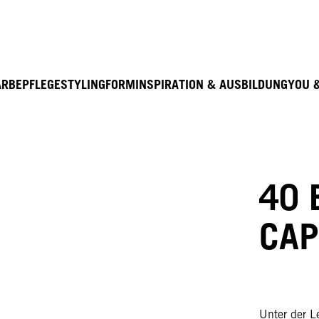
Entdecke hier unser Education Seminarprogramm 20
ARBE
PFLEGE
STYLING
FORM
INSPIRATION & AUSBILDUNG
YOU 
40 
CAP
Unter der L