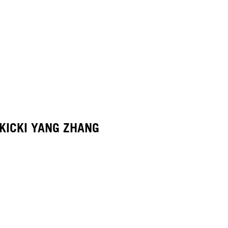
KICKI YANG ZHANG
HAIR BY MINNIE KUO