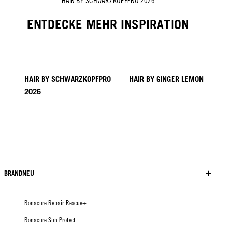
HAIR BY SCHWARZKOPFPRO 2026
ENTDECKE MEHR INSPIRATION
HAIR BY SCHWARZKOPFPRO
HAIR BY GINGER LEMON
2026
40 BRAIDS CAPPADOCIA
KICKI YANG ZHANG
PROVI COLLECTION
TRENDS AUS ASIEN
HAIR BY SACO
HAIR BY PABLO KÜMIN X
TUSH
BRANDNEU
Bonacure Repair Rescue+
Bonacure Sun Protect