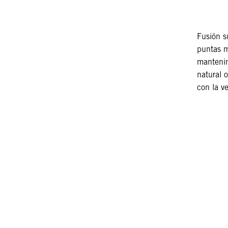
Fusión s
puntas m
mantenim
natural 
con la v