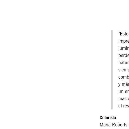
"Este
impre
lumin
perde
natur
siem
comb
y más
un e
más d
el re
Colorista
Maria Roberts