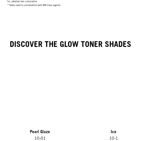
*vs. alkaline hair colouration
**when used in combination with BM Care regime
DISCOVER THE GLOW TONER SHADES
Pearl Glaze
Ice
10-01
10-1