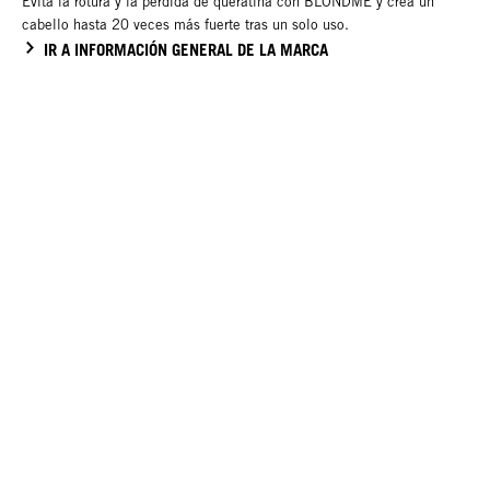
Evita la rotura y la pérdida de queratina con BLONDME y crea un
cabello hasta 20 veces más fuerte tras un solo uso.
IR A INFORMACIÓN GENERAL DE LA MARCA