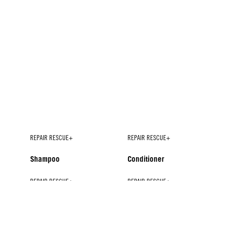
REPAIR RESCUE+
REPAIR RESCUE+
Shampoo
Conditioner
REPAIR RESCUE+
REPAIR RESCUE+
REPAIR RESCUE+
REPAIR RESCUE+
Spray Conditioner
Treatment
Sealed Ends+
Shine Treatment