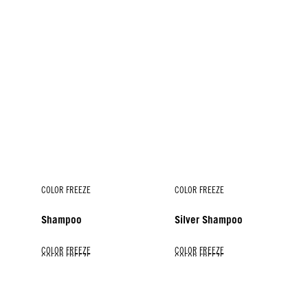
COLOR FREEZE
COLOR FREEZE
Shampoo
Silver Shampoo
COLOR FREEZE
COLOR FREEZE
COLOR FREEZE
COLOR FREEZE
COLOR FREEZE
Conditioner
Spray Conditioner
Treatment
Silver Treatment
Shine Savior