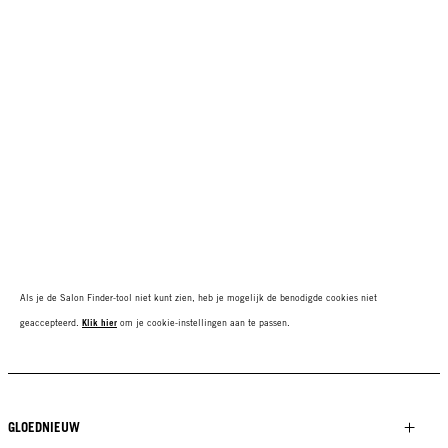
Als je de Salon Finder-tool niet kunt zien, heb je mogelijk de benodigde cookies niet
geaccepteerd.
Klik hier
om je cookie-instellingen aan te passen.
GLOEDNIEUW