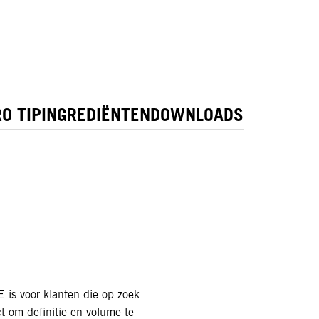
O TIP
INGREDIËNTEN
DOWNLOADS
s voor klanten die op zoek
ct om definitie en volume te