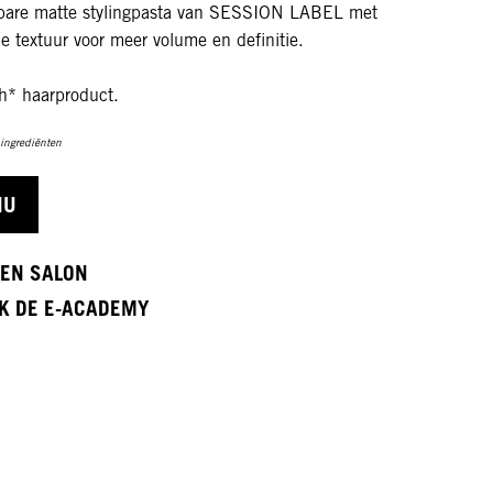
bare matte stylingpasta van SESSION LABEL met
le textuur voor meer volume en definitie.
ch* haarproduct.
e ingrediënten
NU
EEN SALON
K DE E-ACADEMY