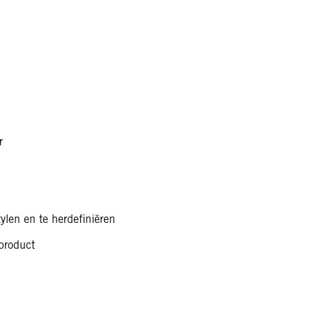
r
ylen en te herdefiniëren
rproduct