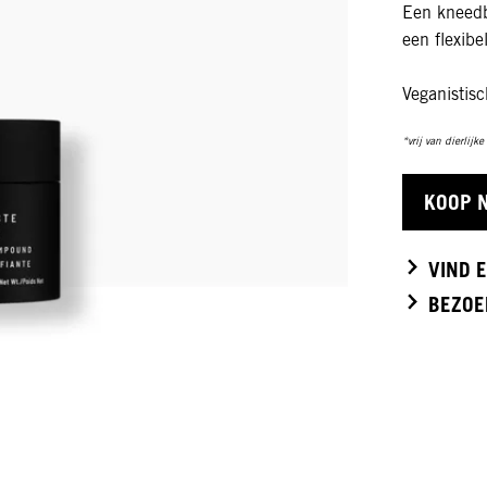
Een kneed
een flexibe
Veganistis
*vrij van dierlijk
KOOP 
VIND 
BEZOE