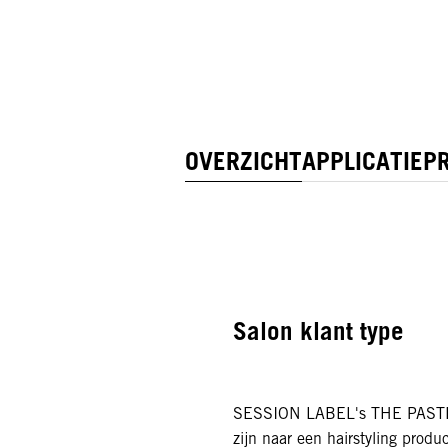
OVERZICHT
APPLICATIE
PR
Salon klant type
SESSION LABEL's THE PASTE i
zijn naar een hairstyling produ